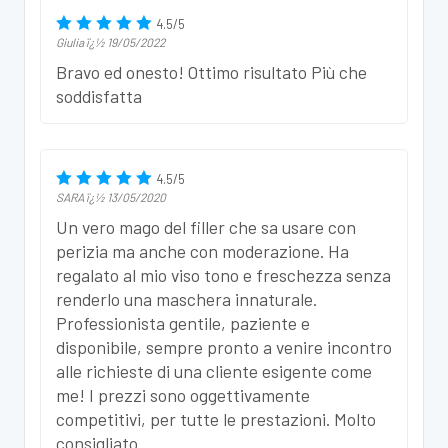
4.5
/
5
Giulia
ï¿½
19/05/2022
Bravo ed onesto! Ottimo risultato Più che
soddisfatta
4.5
/
5
SARA
ï¿½
13/05/2020
Un vero mago del filler che sa usare con
perizia ma anche con moderazione. Ha
regalato al mio viso tono e freschezza senza
renderlo una maschera innaturale.
Professionista gentile, paziente e
disponibile, sempre pronto a venire incontro
alle richieste di una cliente esigente come
me! I prezzi sono oggettivamente
competitivi, per tutte le prestazioni. Molto
consigliato.