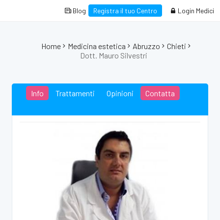
Blog
Registra il tuo Centro
Login Medici
Home
Medicina estetica
Abruzzo
Chieti
Dott. Mauro Silvestri
Info
Trattamenti
Opinioni
Contatta