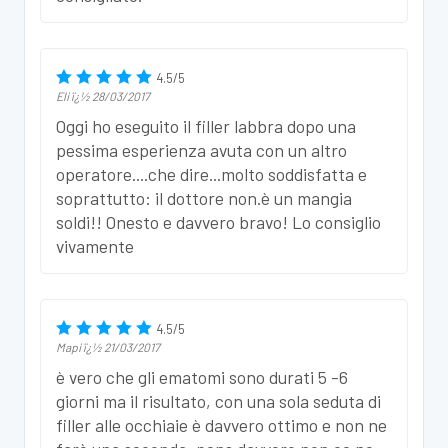
4.5
/
5
Eli
ï¿½
28/03/2017
Oggi ho eseguito il filler labbra dopo una
pessima esperienza avuta con un altro
operatore....che dire...molto soddisfatta e
soprattutto: il dottore non.è un mangia
soldi!! Onesto e davvero bravo! Lo consiglio
vivamente
4.5
/
5
Mapi
ï¿½
21/03/2017
è vero che gli ematomi sono durati 5 -6
giorni ma il risultato, con una sola seduta di
filler alle occhiaie è davvero ottimo e non ne