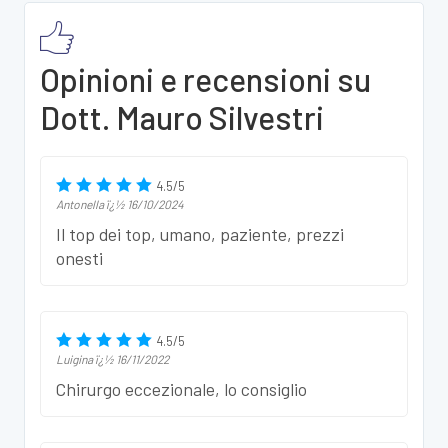
Opinioni e recensioni su
Dott. Mauro Silvestri
4.5
/
5
Antonella
ï¿½
16/10/2024
Il top dei top, umano, paziente, prezzi
onesti
4.5
/
5
Luigina
ï¿½
16/11/2022
Chirurgo eccezionale, lo consiglio