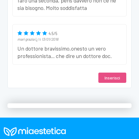
farò una seconda, pens davvero non ce ne
sia bisogno. Molto soddisfatta
4.5
/
5
mari grazia
ï¿½
13/01/2016
Un dottore bravissimo,onesto un vero
professionista... che dire un dottore doc.
Inserisci