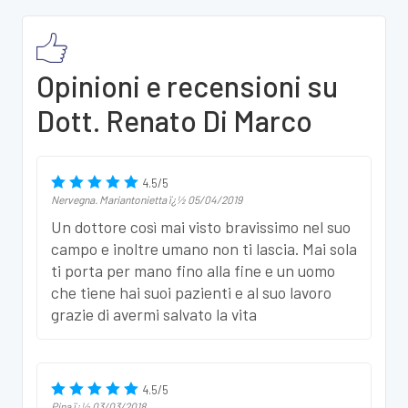
Opinioni e recensioni su
Dott. Renato Di Marco
4.5
/
5
Nervegna. Mariantonietta
ï¿½
05/04/2019
Un dottore così mai visto bravissimo nel suo
campo e inoltre umano non ti lascia. Mai sola
ti porta per mano fino alla fine e un uomo
che tiene hai suoi pazienti e al suo lavoro
grazie di avermi salvato la vita
4.5
/
5
Pina
ï¿½
03/03/2018