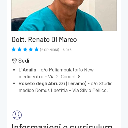
Dott. Renato Di Marco
(
2
OPINIONI) -
5.0
/
5
Sedi
L´Aquila
-
c/o Poliambulatorio New
medicentro - Via G. Cacchi, 8
Roseto degli Abruzzi (Teramo)
-
c/o Studio
medico Domus Laetitia - Via Silvio Pellico, 1
Informazioni e curriculum