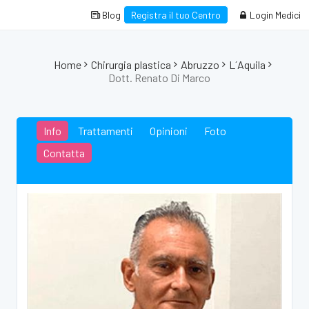
Blog
Registra il tuo Centro
Login Medici
Home
Chirurgia plastica
Abruzzo
L´Aquila
Dott. Renato Di Marco
Info
Trattamenti
Opinioni
Foto
Contatta