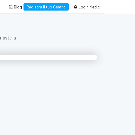
Blog
Registra il tuo Centro
Login Medici
riastella