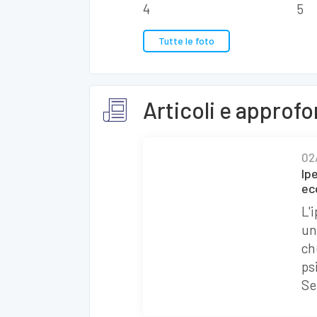
Tutte le foto
Articoli e approf
02
Ip
ec
L'
un
ch
ps
Se