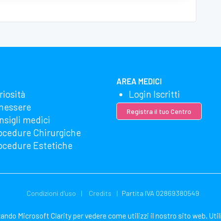
AREA MEDICI
riosità
Login Iscritti
nessere
Registra il tuo Centro
nsigli medici
ocedure Chirurgiche
ocedure Estetiche
Condizioni d'uso
Credits
Partita IVA 02869380549
zzando Microsoft Clarity per vedere come utilizzi il nostro sito web. Uti