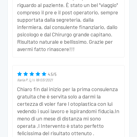
riguardo al paziente. È stato un bel "viaggio"
compreso il pre e il post operatorio, sempre
supportata dalla segreteria, dalla
infermiera, dal consulente finanziario, dallo
psicologo e dal Chirurgo grande capitano.
Risultato naturale e bellissimo. Grazie per
avermi fatto rinascere!!!
4.5
/
5
Ilaria P.
ï¿½
18/03/2021
Chiaro fin dal inizio per la prima consulenza
gratuita che è servita solo a darmi la
certezza di voler fare l otoplastica con lui
vedendo i suoi lavoro e ispirandomi fiducia.In
meno di un mese di distanza mi sono
operata ,l Intervento è stato perfetto
felicissima del risultato ottenuto .