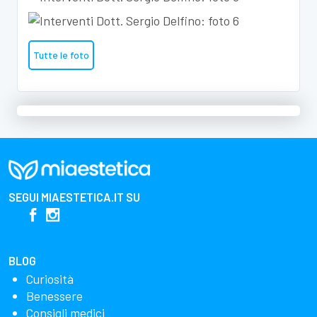
Tutte le foto
SEGUI
MIAESTETICA.IT
SU
BLOG
Curiosità
Benessere
Consigli medici