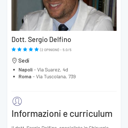
Dott. Sergio Delfino
(
2
OPINIONI) -
5.0
/
5
Sedi
Napoli
-
Via Suarez, 4d
Roma
-
Via Tuscolana, 739
Informazioni e curriculum
Il dott. Sergio Delfino, specialista in Chirurgia