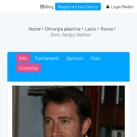
Blog
Registra il tuo Centro
Login Medici
Home
Chirurgia plastica
Lazio
Roma
Dott. Sergio Delfino
Info
Trattamenti
Opinioni
Foto
Contatta