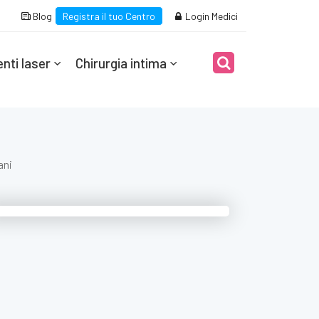
Blog
Registra il tuo Centro
Login Medici
nti laser
Chirurgia intima
ani