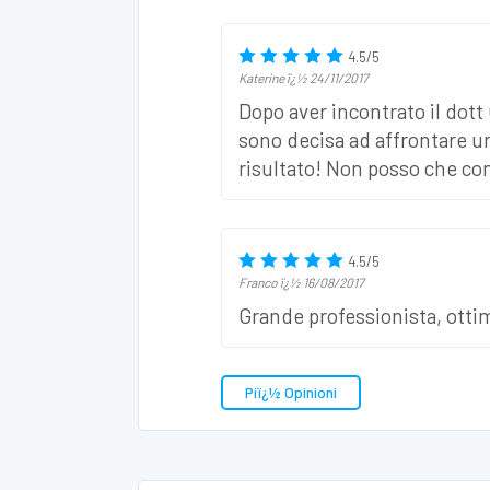
4.5
/
5
Katerine
ï¿½
24/11/2017
Dopo aver incontrato il dott 
sono decisa ad affrontare un
risultato! Non posso che co
4.5
/
5
Franco
ï¿½
16/08/2017
Grande professionista, ottimo
Piï¿½ Opinioni