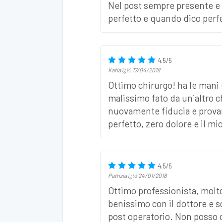
Nel post sempre presente e 
perfetto e quando dico perfe
4.5
/
5
Katia
ï¿½
17/04/2018
Ottimo chirurgo! ha le mani
malissimo fato da un´altro c
nuovamente fiducia e provar
perfetto, zero dolore e il m
4.5
/
5
Patrizia
ï¿½
24/01/2018
Ottimo professionista, molto
benissimo con il dottore e s
post operatorio. Non posso c