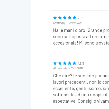
4.5
/
5
Cristina
ï¿½
12/01/2018
Ha le mani d´oro! Grande pro
sono sottoposta ad un interve
eccezionale! Mi sono trovata
4.5
/
5
Giovanna
ï¿½
28/11/2017
Che dire? le sue foto parlan
lavori precedenti, non lo co
eccellente, gentilissimo, si
sottoposta ad una rinoplastic
aspettative, Consiglio vivam