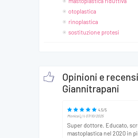
mastoplastica riduttiva
otoplastica
rinoplastica
sostituzione protesi
Opinioni e recens
Giannitrapani
4.5
/
5
Monica
ï¿½
07/10/2025
Super dottore. Educato, scru
mastoplastica nel 2020 in p