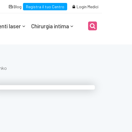
Blog
Registra il tuo Centro
Login Medici
nti laser
Chirurgia intima
enko