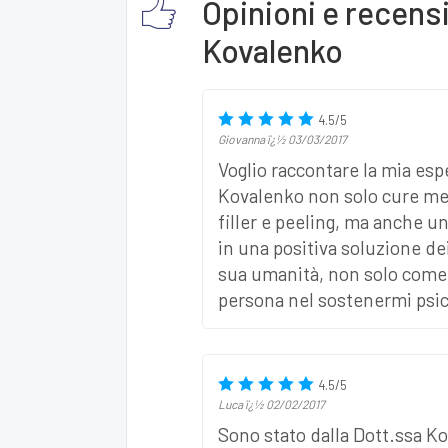
Opinioni e recens
Kovalenko
4.5
/
5
Giovanna
ï¿½
03/03/2017
Voglio raccontare la mia esp
Kovalenko non solo cure medi
filler e peeling, ma anche u
in una positiva soluzione de
sua umanità, non solo come
persona nel sostenermi psic
4.5
/
5
Luca
ï¿½
02/02/2017
Sono stato dalla Dott.ssa K