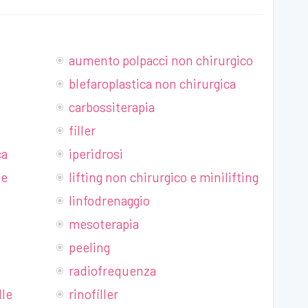
aumento polpacci non chirurgico
blefaroplastica non chirurgica
carbossiterapia
filler
ca
iperidrosi
ne
lifting non chirurgico e minilifting
linfodrenaggio
mesoterapia
peeling
radiofrequenza
lle
rinofiller