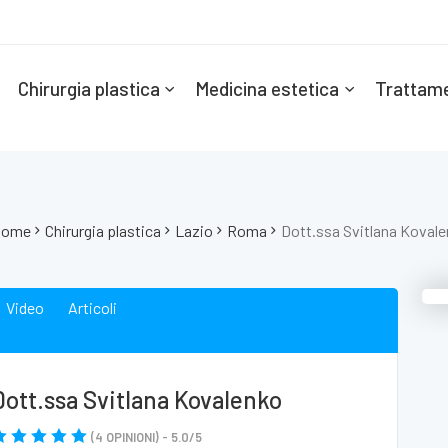
Chirurgia plastica
Medicina estetica
Trattame
Home
Chirurgia plastica
Lazio
Roma
Dott.ssa Svitlana Koval
Video
Articoli
Dott.ssa Svitlana Kovalenko
(
4
OPINIONI) -
5.0
/
5