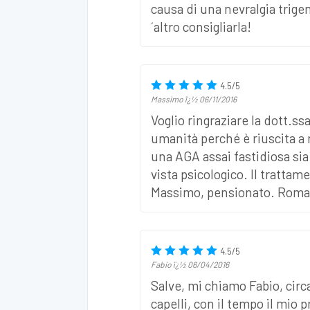
causa di una nevralgia trig
´altro consigliarla!
4.5
/
5
Massimo
ï¿½
06/11/2016
Voglio ringraziare la dott.ss
umanità perché è riuscita a 
una AGA assai fastidiosa sia 
vista psicologico. Il trattam
Massimo, pensionato. Roma
4.5
/
5
Fabio
ï¿½
06/04/2016
Salve, mi chiamo Fabio, circ
capelli, con il tempo il mio