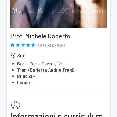
Prof. Michele Roberto
(
6
OPINIONI) -
5.0
/
5
Sedi
Bari
-
Corso Cavour, 130
Trani (Barletta Andria Trani)
-
.
Brindisi
-
.
Lecce
-
.
Informazioni e curriculum