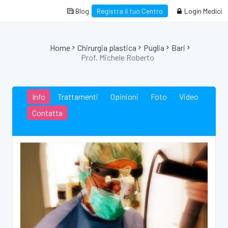
Blog
Registra il tuo Centro
Login Medici
Home
Chirurgia plastica
Puglia
Bari
Prof. Michele Roberto
Info
Trattamenti
Opinioni
Foto
Video
Contatta