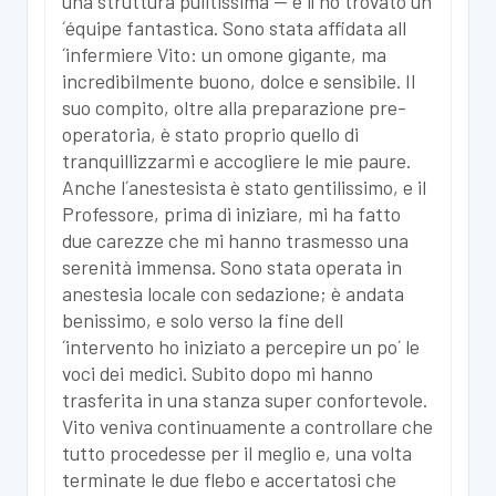
una struttura pulitissima — e lì ho trovato un
´équipe fantastica. Sono stata affidata all
´infermiere Vito: un omone gigante, ma
incredibilmente buono, dolce e sensibile. Il
suo compito, oltre alla preparazione pre-
operatoria, è stato proprio quello di
tranquillizzarmi e accogliere le mie paure.
Anche l´anestesista è stato gentilissimo, e il
Professore, prima di iniziare, mi ha fatto
due carezze che mi hanno trasmesso una
serenità immensa. Sono stata operata in
anestesia locale con sedazione; è andata
benissimo, e solo verso la fine dell
´intervento ho iniziato a percepire un po´ le
voci dei medici. Subito dopo mi hanno
trasferita in una stanza super confortevole.
Vito veniva continuamente a controllare che
tutto procedesse per il meglio e, una volta
terminate le due flebo e accertatosi che