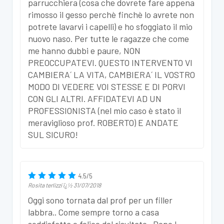
parrucchiera (cosa che dovrete fare appena
rimosso il gesso perchè finchè lo avrete non
potrete lavarvi i capelli) e ho sfoggiato il mio
nuovo naso. Per tutte le ragazze che come
me hanno dubbi e paure, NON
PREOCCUPATEVI. QUESTO INTERVENTO VI
CAMBIERA´ LA VITA, CAMBIERA´ IL VOSTRO
MODO DI VEDERE VOI STESSE E DI PORVI
CON GLI ALTRI. AFFIDATEVI AD UN
PROFESSIONISTA (nel mio caso è stato il
meraviglioso prof. ROBERTO) E ANDATE
SUL SICURO!
4.5
/
5
Rosita terlizzi
ï¿½
31/07/2018
Oggi sono tornata dal prof per un filler
labbra.. Come sempre torno a casa
soddisfatta e felice del risultato.. Dopo l