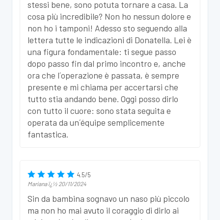
stessi bene, sono potuta tornare a casa. La
cosa più incredibile? Non ho nessun dolore e
non ho i tamponi! Adesso sto seguendo alla
lettera tutte le indicazioni di Donatella. Lei è
una figura fondamentale: ti segue passo
dopo passo fin dal primo incontro e, anche
ora che l´operazione è passata, è sempre
presente e mi chiama per accertarsi che
tutto stia andando bene. Oggi posso dirlo
con tutto il cuore: sono stata seguita e
operata da un´équipe semplicemente
fantastica.
4.5
/
5
Mariana
ï¿½
20/11/2024
Sin da bambina sognavo un naso più piccolo
ma non ho mai avuto il coraggio di dirlo ai