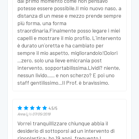
dal primo momento come non pensavo
potesse essere possibile.Il mio nuovo naso, a
distanza di un mese e mezzo prende sempre
più forma, una forma
straordinaria.Finalmente posso legare i miei
capelli e mostrare il mio profilo. L´intervento
è durato un´oretta e ha cambiato per
sempre il mio aspetto, migliorandolo!Dolori
...zero, solo una lieve emicrania post
intervento, sopportabilissima.Lividi? niente,
nessun livido...... e non scherzo? E poi uno
staff gentilissimo...Il Prof. è bravissimo.
4.5
/
5
Anna
ï¿½
07/05/2019
Vorrei tranquillizzare chiunque abbia il
desiderio di sottoporsi ad un intervento di
rinoplastica: ho 19 anni, frequento l