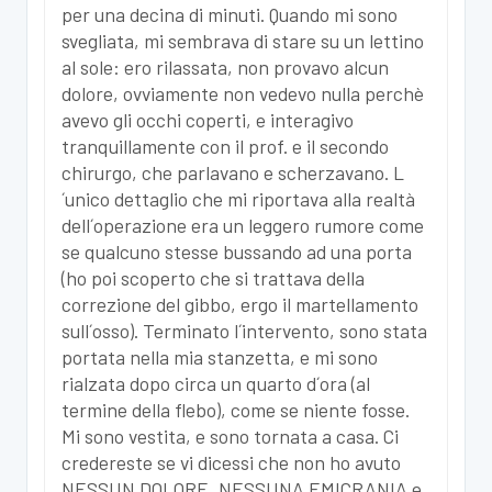
per una decina di minuti. Quando mi sono
svegliata, mi sembrava di stare su un lettino
al sole: ero rilassata, non provavo alcun
dolore, ovviamente non vedevo nulla perchè
avevo gli occhi coperti, e interagivo
tranquillamente con il prof. e il secondo
chirurgo, che parlavano e scherzavano. L
´unico dettaglio che mi riportava alla realtà
dell´operazione era un leggero rumore come
se qualcuno stesse bussando ad una porta
(ho poi scoperto che si trattava della
correzione del gibbo, ergo il martellamento
sull´osso). Terminato l´intervento, sono stata
portata nella mia stanzetta, e mi sono
rialzata dopo circa un quarto d´ora (al
termine della flebo), come se niente fosse.
Mi sono vestita, e sono tornata a casa. Ci
credereste se vi dicessi che non ho avuto
NESSUN DOLORE, NESSUNA EMICRANIA e