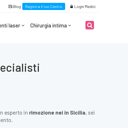
Blog
Registra il tuo Centro
Login Medici
nti laser
Chirurgia intima
ecialisti
un esperto in
rimozione nei in Sicilia
, sei
mento.