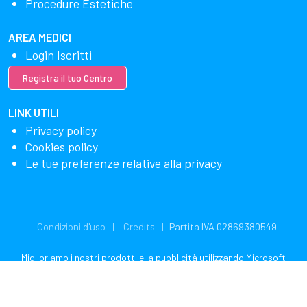
Procedure Estetiche
AREA MEDICI
Login Iscritti
Registra il tuo Centro
LINK UTILI
Privacy policy
Cookies policy
Le tue preferenze relative alla privacy
Condizioni d'uso
Credits
Partita IVA 02869380549
Miglioriamo i nostri prodotti e la pubblicità utilizzando Microsoft
Clarity per vedere come utilizzi il nostro sito web. Utilizzando il nostro
sito, accetti che noi e Microsoft possiamo raccogliere e utilizzare
questi dati. La nostra dichiarazione sulla privacy
ha più dettagli