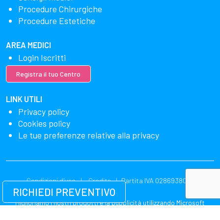
Procedure Chirurgiche
Procedure Estetiche
AREA MEDICI
Login Iscritti
Registra il tuo Centro
LINK UTILI
Privacy policy
Cookies policy
Le tue preferenze relative alla privacy
Condizioni d'uso
Credits
Partita IVA 02869380549
RICHIEDI PREVENTIVO
Miglioriamo i nostri prodotti e la pubblicità utilizzando Microsoft
Clarity per vedere come utilizzi il nostro sito web. Utilizzando il nostro