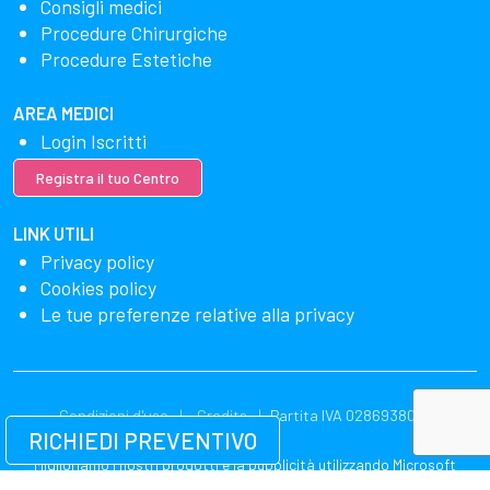
Consigli medici
Procedure Chirurgiche
Procedure Estetiche
AREA MEDICI
Login Iscritti
Registra il tuo Centro
LINK UTILI
Privacy policy
Cookies policy
Le tue preferenze relative alla privacy
Condizioni d'uso
Credits
Partita IVA 02869380549
RICHIEDI PREVENTIVO
Miglioriamo i nostri prodotti e la pubblicità utilizzando Microsoft
Clarity per vedere come utilizzi il nostro sito web. Utilizzando il nostro