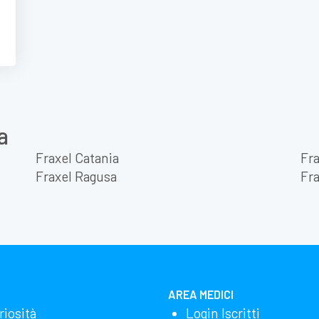
a
Fraxel Catania
Fr
Fraxel Ragusa
Fra
AREA MEDICI
riosità
Login Iscritti