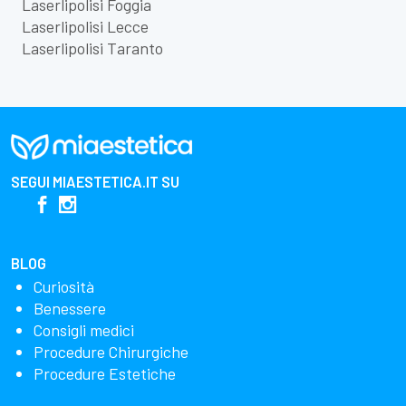
Laserlipolisi Foggia
Laserlipolisi Lecce
Laserlipolisi Taranto
SEGUI
MIAESTETICA.IT
SU
BLOG
Curiosità
Benessere
Consigli medici
Procedure Chirurgiche
Procedure Estetiche