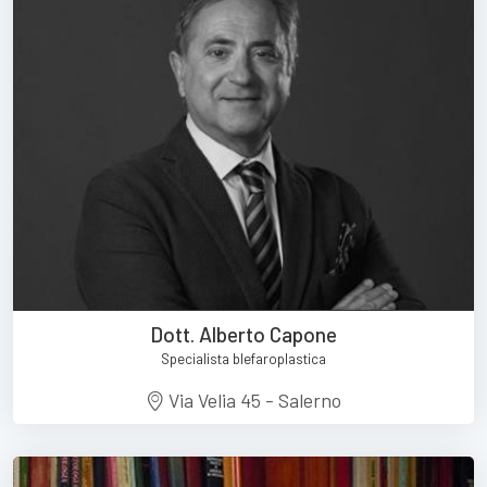
Dott. Alberto Capone
Specialista blefaroplastica
Via Velia 45 - Salerno