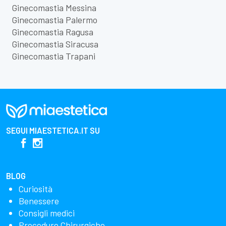
Ginecomastia Messina
Ginecomastia Palermo
Ginecomastia Ragusa
Ginecomastia Siracusa
Ginecomastia Trapani
SEGUI
MIAESTETICA.IT
SU
BLOG
Curiosità
Benessere
Consigli medici
Procedure Chirurgiche