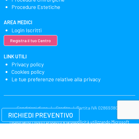
Procedure Estetiche
AREA MEDICI
Login Iscritti
Registra il tuo Centro
LINK UTILI
Privacy policy
Cookies policy
Le tue preferenze relative alla privacy
Condizioni d'uso
Credits
Partita IVA 02869380549
RICHIEDI PREVENTIVO
Miglioriamo i nostri prodotti e la pubblicità utilizzando Microsoft
Clarity per vedere come utilizzi il nostro sito web. Utilizzando il nostro
sito, accetti che noi e Microsoft possiamo raccogliere e utilizzare