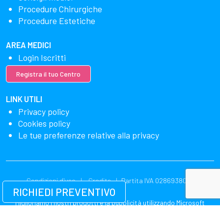
Procedure Chirurgiche
Procedure Estetiche
AREA MEDICI
Login Iscritti
Registra il tuo Centro
LINK UTILI
Privacy policy
Cookies policy
Le tue preferenze relative alla privacy
Condizioni d'uso
Credits
Partita IVA 02869380549
RICHIEDI PREVENTIVO
Miglioriamo i nostri prodotti e la pubblicità utilizzando Microsoft
Clarity per vedere come utilizzi il nostro sito web. Utilizzando il nostro