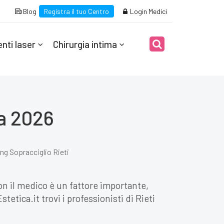
Blog
Registra il tuo Centro
Login Medici
nti laser
Chirurgia intima
da 2026
ing Sopracciglio Rieti
 con il medico è un fattore importante,
tica.it trovi i professionisti di Rieti