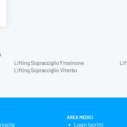
o
Lifting Sopracciglio Frosinone
Lif
Lifting Sopracciglio Viterbo
AREA MEDICI
riosità
Login Iscritti