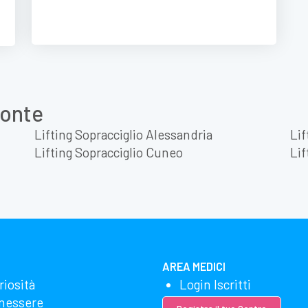
monte
Lifting Sopracciglio Alessandria
Lif
Lifting Sopracciglio Cuneo
Lif
AREA MEDICI
riosità
Login Iscritti
nessere