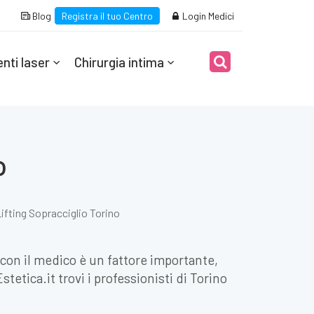
Blog
Registra il tuo Centro
Login Medici
nti laser
Chirurgia intima
o
ifting Sopracciglio Torino
à con il medico è un fattore importante,
etica.it trovi i professionisti di Torino