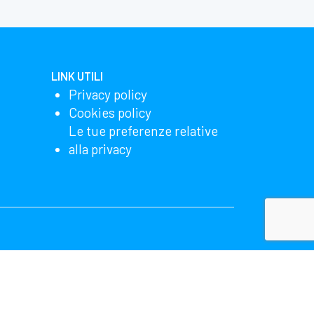
LINK UTILI
Privacy policy
Cookies policy
Le tue preferenze relative
alla privacy
lizzando il nostro sito, accetti che noi e Microsoft
ha più dettagli