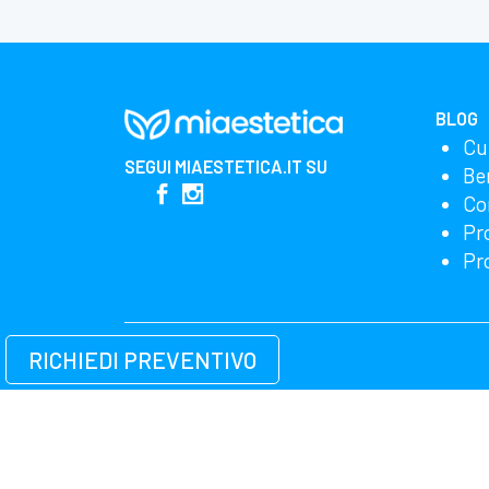
BLOG
Cu
SEGUI
MIAESTETICA.IT
SU
Be
Co
Pr
Pr
RICHIEDI PREVENTIVO
Miglioriamo i nostri prodotti e la pubblicità utili
possiamo racco