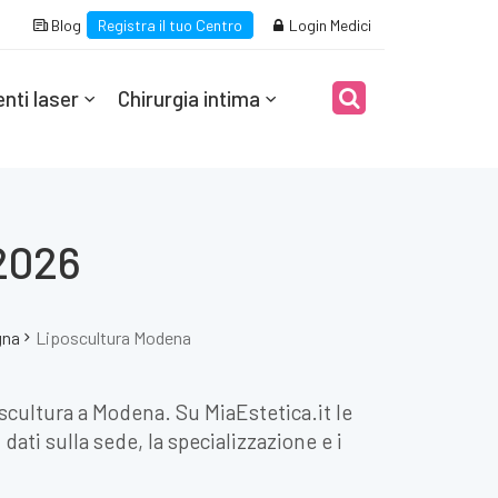
Blog
Registra il tuo Centro
Login Medici
nti laser
Chirurgia intima
2026
gna
Liposcultura Modena
oscultura a Modena. Su MiaEstetica.it le
dati sulla sede, la specializzazione e i