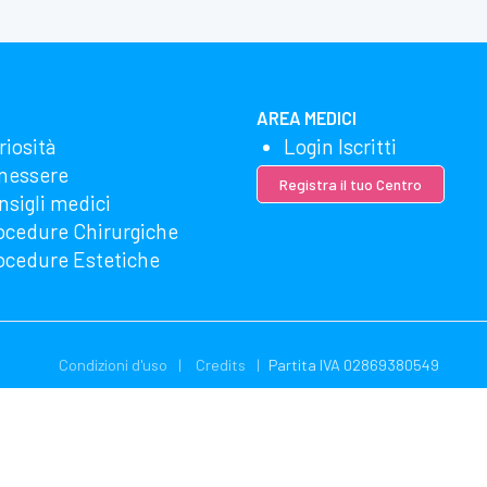
AREA MEDICI
riosità
Login Iscritti
nessere
Registra il tuo Centro
nsigli medici
ocedure Chirurgiche
ocedure Estetiche
Condizioni d'uso
Credits
Partita IVA 02869380549
zzando Microsoft Clarity per vedere come utilizzi il nostro sito web. Uti
gliere e utilizzare questi dati. La nostra dichiarazione sulla privacy