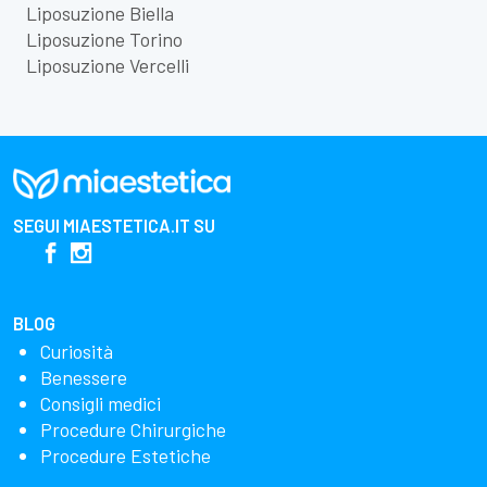
Liposuzione Biella
Liposuzione Torino
Liposuzione Vercelli
SEGUI
MIAESTETICA.IT
SU
BLOG
Curiosità
Benessere
Consigli medici
Procedure Chirurgiche
Procedure Estetiche