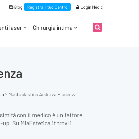
Blog
Registra il tuo Centro
Login Medici
nti laser
Chirurgia intima
enza
na
Mastoplastica Additiva Piacenza
ssimità con il medico è un fattore
up. Su MiaEstetica.it trovi i