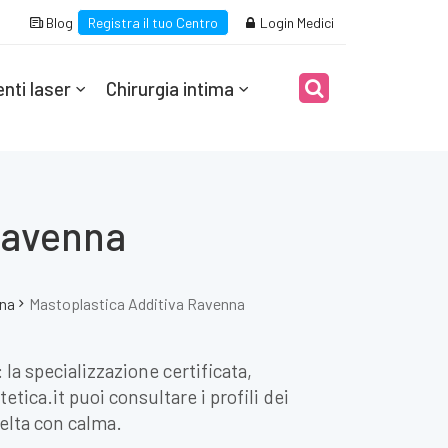
Blog
Registra il tuo Centro
Login Medici
nti laser
Chirurgia intima
 Ravenna
gna
Mastoplastica Additiva Ravenna
la specializzazione certificata,
tica.it puoi consultare i profili dei
celta con calma.