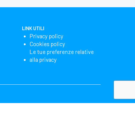
LINK UTILI
Privacy policy
Cookies policy
Le tue preferenze relative
alla privacy
lizzando il nostro sito, accetti che noi e Microsoft
ha più dettagli