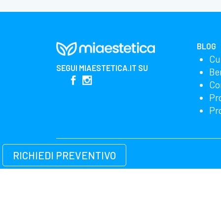
BLOG
Cu
SEGUI
MIAESTETICA.IT
SU
Be
Co
Pr
Pr
RICHIEDI PREVENTIVO
Miglioriamo i nostri prodotti e la pubblicità utili
possiamo racco