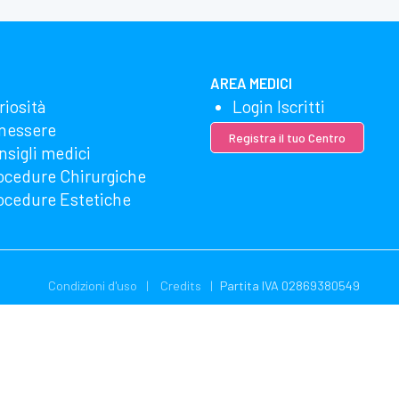
AREA MEDICI
riosità
Login Iscritti
nessere
Registra il tuo Centro
nsigli medici
ocedure Chirurgiche
ocedure Estetiche
Condizioni d'uso
Credits
Partita IVA 02869380549
zzando Microsoft Clarity per vedere come utilizzi il nostro sito web. Uti
gliere e utilizzare questi dati. La nostra dichiarazione sulla privacy