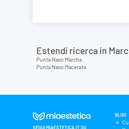
Estendi ricerca in Mar
Punta Naso Marche
Punta Naso Macerata
BLOG
Cu
SEGUI
MIAESTETICA.IT
SU