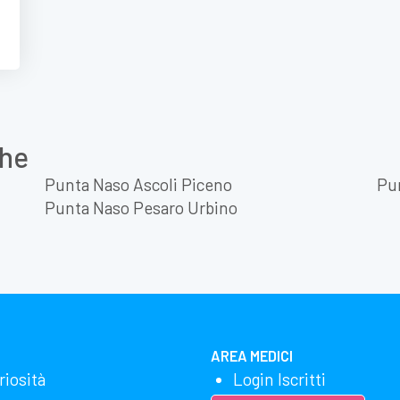
che
Punta Naso Ascoli Piceno
Pu
Punta Naso Pesaro Urbino
AREA MEDICI
riosità
Login Iscritti