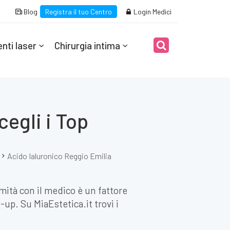
Blog
Registra il tuo Centro
Login Medici
nti laser
Chirurgia intima
cegli i Top
Acido Ialuronico Reggio Emilia
imità con il medico è un fattore
up. Su MiaEstetica.it trovi i