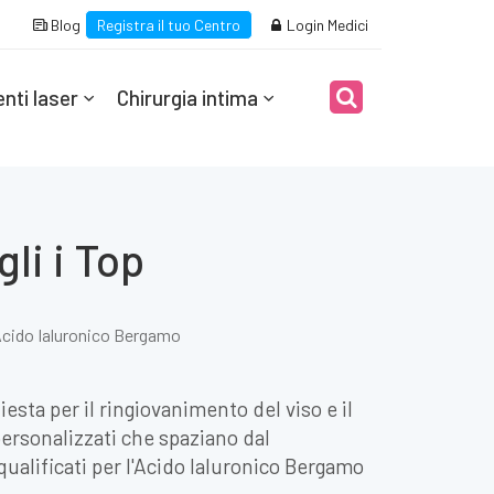
Blog
Registra il tuo Centro
Login Medici
nti laser
Chirurgia intima
li i Top
cido Ialuronico Bergamo
sta per il ringiovanimento del viso e il
personalizzati che spaziano dal
ualificati per l'Acido Ialuronico Bergamo