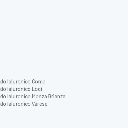
ido Ialuronico Como
do Ialuronico Lodi
do Ialuronico Monza Brianza
do Ialuronico Varese