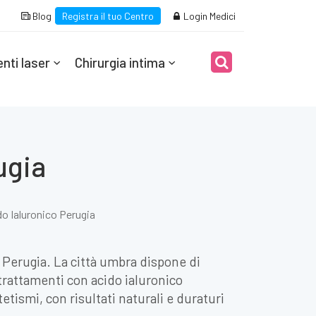
Blog
Registra il tuo Centro
Login Medici
nti laser
Chirurgia intima
ugia
o Ialuronico Perugia
 Perugia. La città umbra dispone di
 trattamenti con acido ialuronico
tismi, con risultati naturali e duraturi