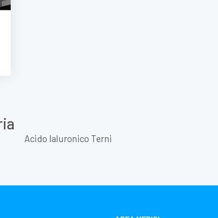
ria
Acido Ialuronico Terni