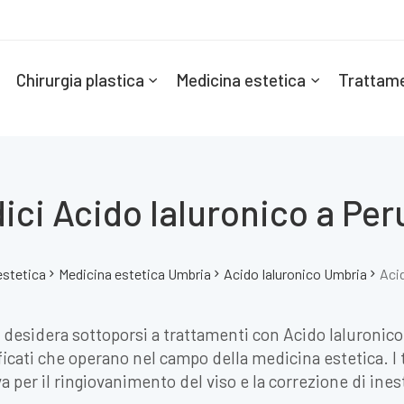
Chirurgia plastica
Medicina estetica
Trattame
ici Acido Ialuronico a Per
estetica
Medicina estetica Umbria
Acido Ialuronico Umbria
Acid
 desidera sottoporsi a trattamenti con Acido Ialuronico
ificati che operano nel campo della medicina estetica. I
per il ringiovanimento del viso e la correzione di ineste