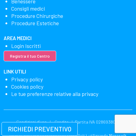
Benessere
Consigli medici
Procedure Chirurgiche
Procedure Estetiche
AREA MEDICI
Login Iscritti
Registra il tuo Centro
LINK UTILI
Privacy policy
Cookies policy
Le tue preferenze relative alla privacy
Condizioni d'uso
Credits
Partita IVA 02869380549
RICHIEDI PREVENTIVO
Miglioriamo i nostri prodotti e la pubblicità utilizzando Microsoft