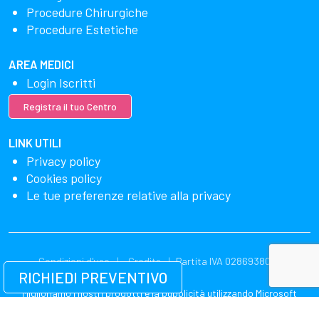
Procedure Chirurgiche
Procedure Estetiche
AREA MEDICI
Login Iscritti
Registra il tuo Centro
LINK UTILI
Privacy policy
Cookies policy
Le tue preferenze relative alla privacy
Condizioni d'uso
Credits
Partita IVA 02869380549
RICHIEDI PREVENTIVO
Miglioriamo i nostri prodotti e la pubblicità utilizzando Microsoft
Clarity per vedere come utilizzi il nostro sito web. Utilizzando il nostro