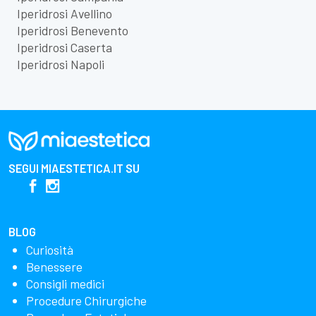
Iperidrosi Avellino
Iperidrosi Benevento
Iperidrosi Caserta
Iperidrosi Napoli
SEGUI
MIAESTETICA.IT
SU
BLOG
Curiosità
Benessere
Consigli medici
Procedure Chirurgiche