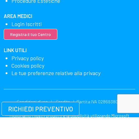
Procedure Estetiche
AREA MEDICI
Login Iscritti
Registra il tuo Centro
LINK UTILI
Privacy policy
Cookies policy
Le tue preferenze relative alla privacy
Condizioni d'uso
Credits
Partita IVA 02869380549
RICHIEDI PREVENTIVO
Miglioriamo i nostri prodotti e la pubblicità utilizzando Microsoft
Clarity per vedere come utilizzi il nostro sito web. Utilizzando il nostro
sito, accetti che noi e Microsoft possiamo raccogliere e utilizzare
questi dati. La nostra dichiarazione sulla privacy
ha più dettagli