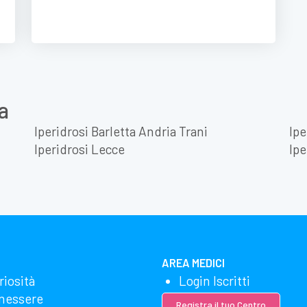
a
Iperidrosi Barletta Andria Trani
Ipe
Iperidrosi Lecce
Ipe
AREA MEDICI
riosità
Login Iscritti
nessere
Registra il tuo Centro