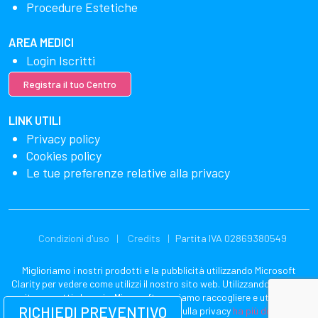
Procedure Estetiche
AREA MEDICI
Login Iscritti
Registra il tuo Centro
LINK UTILI
Privacy policy
Cookies policy
Le tue preferenze relative alla privacy
Condizioni d'uso
Credits
Partita IVA 02869380549
Miglioriamo i nostri prodotti e la pubblicità utilizzando Microsoft
Clarity per vedere come utilizzi il nostro sito web. Utilizzando il nostro
sito, accetti che noi e Microsoft possiamo raccogliere e utilizzare
RICHIEDI PREVENTIVO
questi dati. La nostra dichiarazione sulla privacy
ha più dettagli