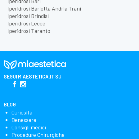
Iperidrosi Bari
Iperidrosi Barletta Andria Trani
Iperidrosi Brindisi
Iperidrosi Lecce
Iperidrosi Taranto
SEGUI
MIAESTETICA.IT
SU
BLOG
Curiosità
Benessere
Consigli medici
Procedure Chirurgiche