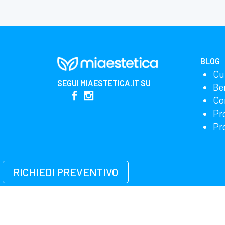
BLOG
Cu
SEGUI
MIAESTETICA.IT
SU
Be
Co
Pr
Pr
RICHIEDI PREVENTIVO
Miglioriamo i nostri prodotti e la pubblicità utili
possiamo racco