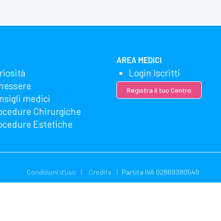
AREA MEDICI
riosità
Login Iscritti
nessere
Registra il tuo Centro
nsigli medici
ocedure Chirurgiche
ocedure Estetiche
Condizioni d'uso
Credits
Partita IVA 02869380549
zzando Microsoft Clarity per vedere come utilizzi il nostro sito web. Uti
gliere e utilizzare questi dati. La nostra dichiarazione sulla privacy