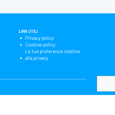
LINK UTILI
Privacy policy
Cookies policy
Le tue preferenze relative
alla privacy
lizzando il nostro sito, accetti che noi e Microsoft
ha più dettagli