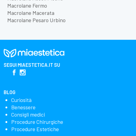
Macrolane Fermo
Macrolane Macerata
Macrolane Pesaro Urbino
SEGUI
MIAESTETICA.IT
SU
BLOG
Curiosità
Benessere
Consigli medici
Procedure Chirurgiche
Procedure Estetiche