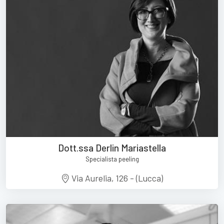
Dott.ssa Derlin Mariastella
Specialista peeling
Via Aurelia, 126 - (Lucca)