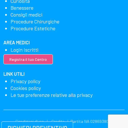
Curiosità
Benessere
Consigli medici
Procedure Chirurgiche
Procedure Estetiche
AREA MEDICI
Login Iscritti
Registra il tuo Centro
LINK UTILI
Privacy policy
Cookies policy
Le tue preferenze relative alla privacy
Condizioni d'uso
Credits
Partita IVA 02869380549
RICHIEDI PREVENTIVO