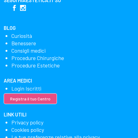
SEGUI
MIAESTETICA.IT
SU
BLOG
Curiosità
Benessere
Consigli medici
Procedure Chirurgiche
Procedure Estetiche
AREA MEDICI
Login Iscritti
Registra il tuo Centro
LINK UTILI
Privacy policy
Cookies policy
Le tue preferenze relative alla privacy