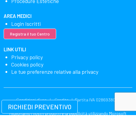
Procedure Estetiche
AREA MEDICI
Login Iscritti
Registra il tuo Centro
LINK UTILI
Privacy policy
Cookies policy
Le tue preferenze relative alla privacy
Condizioni d'uso
Credits
Partita IVA 02869380549
RICHIEDI PREVENTIVO
Miglioriamo i nostri prodotti e la pubblicità utilizzando Microsoft
Clarity per vedere come utilizzi il nostro sito web. Utilizzando il nostro
sito, accetti che noi e Microsoft possiamo raccogliere e utilizzare
questi dati. La nostra dichiarazione sulla privacy
ha più dettagli