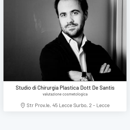
Studio di Chirurgia Plastica Dott De Santis
valutazione cosmetologica
Str Prov.le, 45 Lecce Surbo, 2 - Lecce