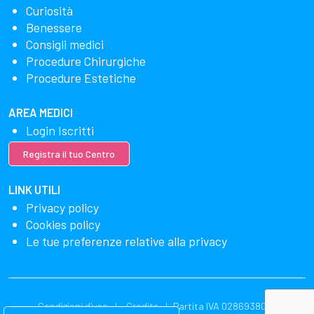
Curiosità
Benessere
Consigli medici
Procedure Chirurgiche
Procedure Estetiche
AREA MEDICI
Login Iscritti
Registra il tuo Centro
LINK UTILI
Privacy policy
Cookies policy
Le tue preferenze relative alla privacy
Condizioni d'uso
Credits
Partita IVA 02869380549