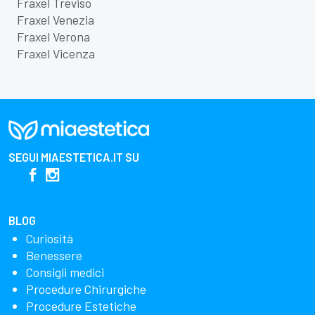
Fraxel Treviso
Fraxel Venezia
Fraxel Verona
Fraxel Vicenza
SEGUI
MIAESTETICA.IT
SU
BLOG
Curiosità
Benessere
Consigli medici
Procedure Chirurgiche
Procedure Estetiche