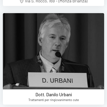
Via S. Rocco, 169 - (Monza Brianza)
Dott. Danilo Urbani
Trattamenti per ringiovanimento cute