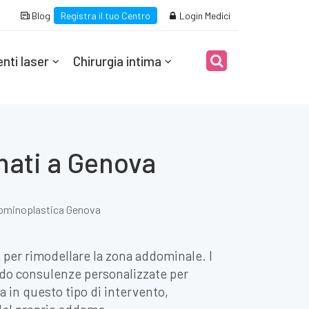
Blog
Registra il tuo Centro
Login Medici
nti laser
Chirurgia intima
nati a Genova
ominoplastica Genova
 per rimodellare la zona addominale. I
endo consulenze personalizzate per
a in questo tipo di intervento,