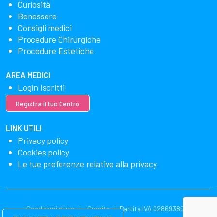
Curiosità
Benessere
Consigli medici
Procedure Chirurgiche
Procedure Estetiche
AREA MEDICI
Login Iscritti
Registra il tuo Centro
LINK UTILI
Privacy policy
Cookies policy
Le tue preferenze relative alla privacy
Condizioni d'uso
Credits
Partita IVA 02869380549