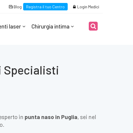
Blog
Registra il tuo Centro
Login Medici
nti laser
Chirurgia intima
 Specialisti
 esperto in
punta naso in Puglia
, sei nel
o.