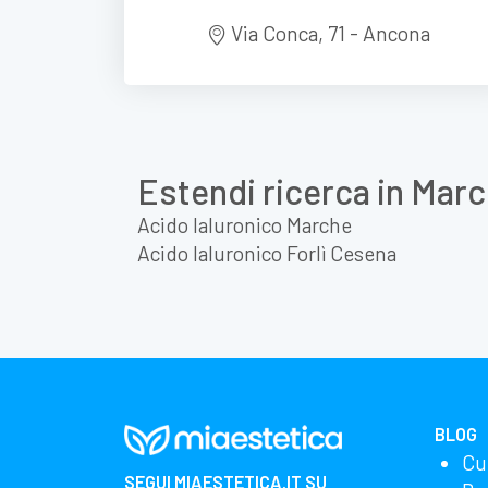
Via Conca, 71 - Ancona
Estendi ricerca in Mar
Acido Ialuronico Marche
Acido Ialuronico Forlì Cesena
BLOG
Cu
SEGUI
MIAESTETICA.IT
SU