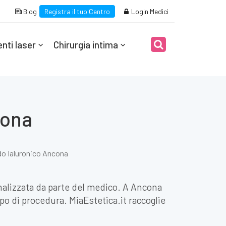
Blog
Registra il tuo Centro
Login Medici
nti laser
Chirurgia intima
cona
do Ialuronico Ancona
nalizzata da parte del medico. A Ancona
ipo di procedura. MiaEstetica.it raccoglie