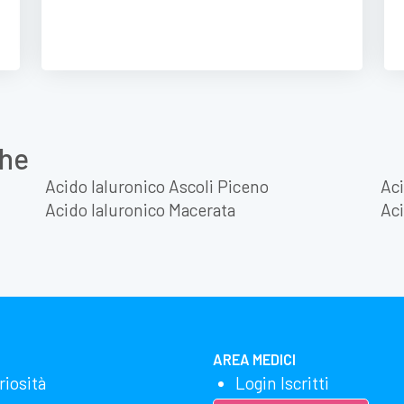
che
Acido Ialuronico Ascoli Piceno
Aci
Acido Ialuronico Macerata
Aci
AREA MEDICI
riosità
Login Iscritti