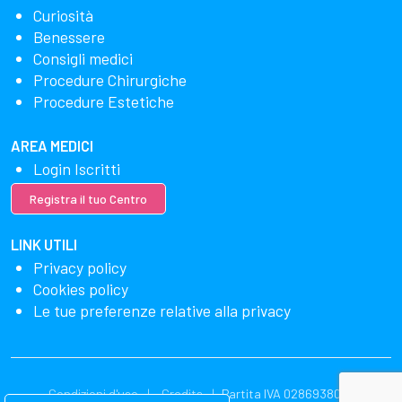
Curiosità
Benessere
Consigli medici
Procedure Chirurgiche
Procedure Estetiche
AREA MEDICI
Login Iscritti
Registra il tuo Centro
LINK UTILI
Privacy policy
Cookies policy
Le tue preferenze relative alla privacy
Condizioni d'uso
Credits
Partita IVA 02869380549