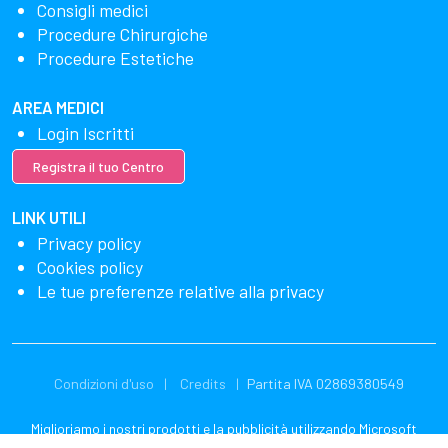
Consigli medici
Procedure Chirurgiche
Procedure Estetiche
AREA MEDICI
Login Iscritti
Registra il tuo Centro
LINK UTILI
Privacy policy
Cookies policy
Le tue preferenze relative alla privacy
Condizioni d'uso
Credits
Partita IVA 02869380549
Miglioriamo i nostri prodotti e la pubblicità utilizzando Microsoft
Clarity per vedere come utilizzi il nostro sito web. Utilizzando il nostro