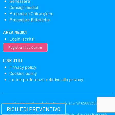
Benessere
Consigli medici
Procedure Chirurgiche
Procedure Estetiche
AREA MEDICI
Login Iscritti
Registra il tuo Centro
LINK UTILI
Privacy policy
Cookies policy
Le tue preferenze relative alla privacy
Condizioni d'uso
Credits
Partita IVA 02869380549
RICHIEDI PREVENTIVO
Miglioriamo i nostri prodotti e la pubblicità utilizzando Microsoft