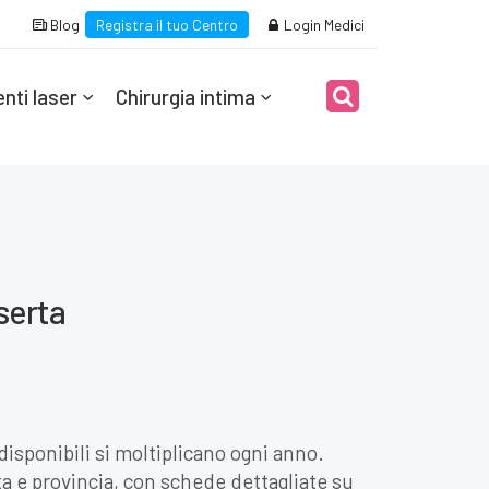
Blog
Registra il tuo Centro
Login Medici
nti laser
Chirurgia intima
aserta
disponibili si moltiplicano ogni anno.
rta e provincia, con schede dettagliate su