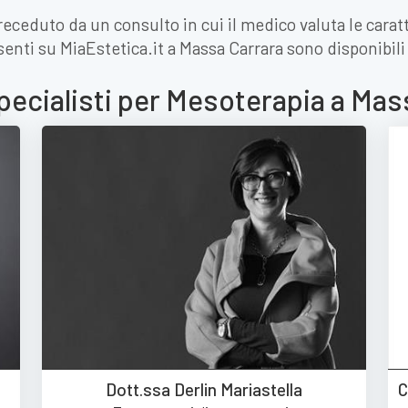
ceduto da un consulto in cui il medico valuta le caratt
resenti su MiaEstetica.it a Massa Carrara sono disponibili
specialisti per Mesoterapia a Mas
Dott.ssa Derlin Mariastella
C